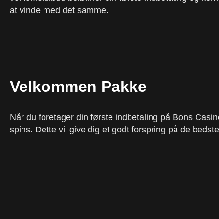
at vinde med det samme.
Velkommen Pakke
Når du foretager din første indbetaling på Bons Casino
spins. Dette vil give dig et godt forspring på de bedste 