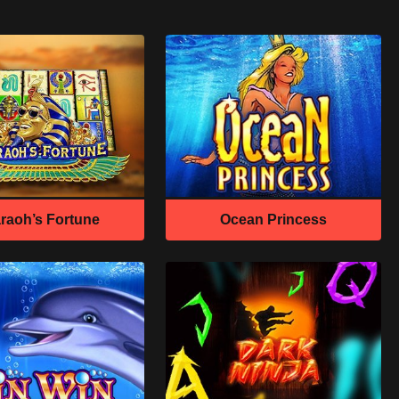
raoh’s Fortune
Ocean Princess