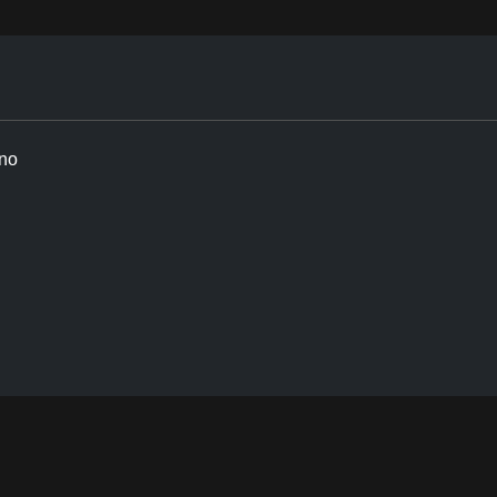
ino
in
 de indbetaler og trækker penge