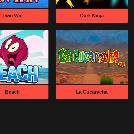
Twin Win
Dark Ninja
Beach
La Cucaracha