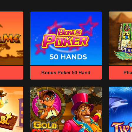
Bonus Poker 50 Hand
Pha