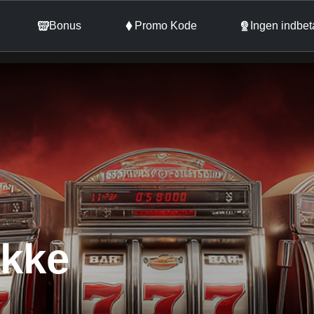
Bonus
Promo Kode
Ingen indbe
ække