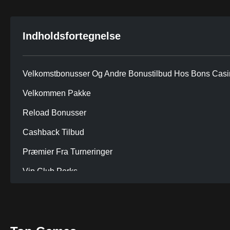
Indholdsfortegnelse
Velkomstbonusser Og Andre Bonustilbud Hos Bons Cas
Velkommen Pakke
Reload Bonusser
Cashback Tilbud
Præmier Fra Turneringer
Vip Club Perks
Fremgangsmåde For Fremsættelse Af Et Krav Trin For Tr
Hurtig og sikker trin-for-trin registreringsproces
Bonus Casino ved, at hver spiller ønsker en nem tid, når