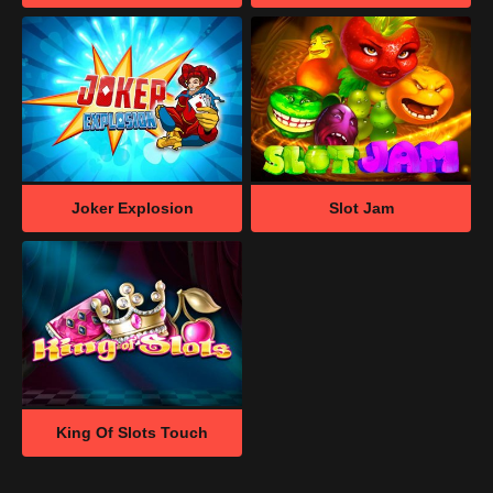
Joker Explosion
Slot Jam
King Of Slots Touch