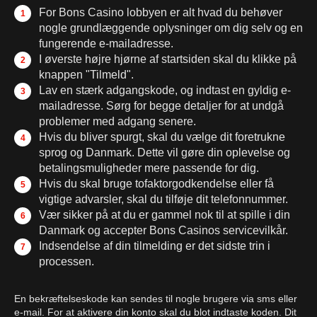
For Bons Casino lobbyen er alt hvad du behøver
nogle grundlæggende oplysninger om dig selv og en
fungerende e-mailadresse.
I øverste højre hjørne af startsiden skal du klikke på
knappen "Tilmeld".
Lav en stærk adgangskode, og indtast en gyldig e-
mailadresse. Sørg for begge detaljer for at undgå
problemer med adgang senere.
Hvis du bliver spurgt, skal du vælge dit foretrukne
sprog og Danmark. Dette vil gøre din oplevelse og
betalingsmuligheder mere passende for dig.
Hvis du skal bruge tofaktorgodkendelse eller få
vigtige advarsler, skal du tilføje dit telefonnummer.
Vær sikker på at du er gammel nok til at spille i din
Danmark og accepter Bons Casinos servicevilkår.
Indsendelse af din tilmelding er det sidste trin i
processen.
En bekræftelseskode kan sendes til nogle brugere via sms eller
e-mail. For at aktivere din konto skal du blot indtaste koden. Dit