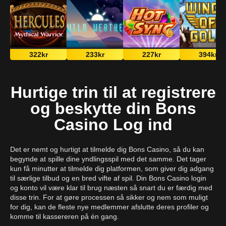
322kr
233kr
227kr
394kr
Hurtige trin til at registrere
og beskytte din Bons
Casino Log ind
Det er nemt og hurtigt at tilmelde dig Bons Casino, så du kan
begynde at spille dine yndlingsspil med det samme. Det tager
kun få minutter at tilmelde dig platformen, som giver dig adgang
til særlige tilbud og en bred vifte af spil. Din Bons Casino login
og konto vil være klar til brug næsten så snart du er færdig med
disse trin. For at gøre processen så sikker og nem som muligt
for dig, kan de fleste nye medlemmer afslutte deres profiler og
komme til kassereren på én gang.