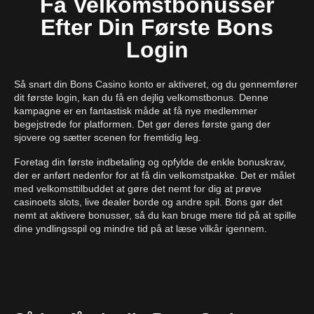
Få Velkomstbonusser
Efter Din Første Bons
Login
Så snart din Bons Casino konto er aktiveret, og du gennemfører
dit første login, kan du få en dejlig velkomstbonus. Denne
kampagne er en fantastisk måde at få nye medlemmer
begejstrede for platformen. Det gør deres første gang der
sjovere og sætter scenen for fremtidig leg.
Foretag din første indbetaling og opfylde de enkle bonuskrav,
der er anført nedenfor for at få din velkomstpakke. Det er målet
med velkomsttilbuddet at gøre det nemt for dig at prøve
casinoets slots, live dealer borde og andre spil. Bons gør det
nemt at aktivere bonusser, så du kan bruge mere tid på at spille
dine yndlingsspil og mindre tid på at læse vilkår igennem.