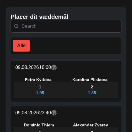
Placer dit væddemål
Alle
09.08.2026
18:00
Petra Kvitova
Karolina Pliskova
1
2
1.95
1.85
09.08.2026
23:40
Dominic Thiem
Alexander Zverev