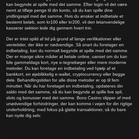
kan begynde at spille med det samme. Efter login vil det være
nemt at tilføje penge til din konto, så du kan spille dine
yndlingsspil med det samme. Hvis du ønsker at indbetale et
bestemt beløb, som kr100 eller kr200, vil den letanvendelige
kasserer sektion lede dig gennem hvert trin.
Der er intet spild af tid på grund af lange verifikationer eller
ventetider, der ikke er nødvendige. Så snart du foretager en
indbetaling, kan du normalt begynde at spille med det samme.
Der er mange sikre måder at betale online, uanset om du kan
lide gammeldags kort, nye e-tegnebøger eller mere moderne
metoder. Du kan foretage en indbetaling ved hjælp af et
bankkort, en øjeblikkelig e-wallet, cryptocurrency eller begge
dele. Behandlingstiden for alle disse metoder er op til fem
minutter. Når du har foretaget en indbetaling, opdateres din
saldo med det samme, så du kan begynde at spille live spil,
slots og bonusser med det samme. Bons Casino slipper af med
unødvendige forhindringer, der kan komme i vejen for din rigtige
underholdning, med fokus på glatte transaktioner, så du bare
kan nyde dig selv.