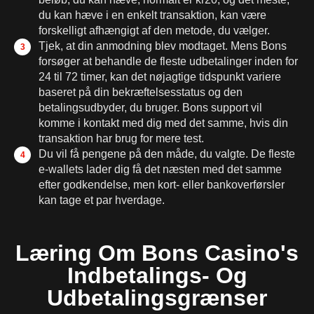
du kan hæve i en enkelt transaktion, kan være
forskelligt afhængigt af den metode, du vælger.
Tjek, at din anmodning blev modtaget. Mens Bons
forsøger at behandle de fleste udbetalinger inden for
24 til 72 timer, kan det nøjagtige tidspunkt variere
baseret på din bekræftelsesstatus og den
betalingsudbyder, du bruger. Bons support vil
komme i kontakt med dig med det samme, hvis din
transaktion har brug for mere test.
Du vil få pengene på den måde, du valgte. De fleste
e-wallets lader dig få det næsten med det samme
efter godkendelse, men kort- eller bankoverførsler
kan tage et par hverdage.
Læring Om Bons Casino's
Indbetalings- Og
Udbetalingsgrænser