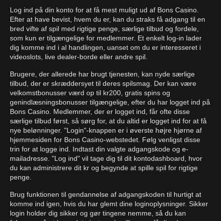
Log ind på din konto for at få mest muligt ud af Bons Casino.
Efter at have bevist, hvem du er, kan du straks få adgang til en
bred vifte af spil med rigtige penge, særlige tilbud og fordele,
som kun er tilgængelige for medlemmer. Et enkelt log-in lader
dig komme ind i al handlingen, uanset om du er interesseret i
videoslots, live dealer-borde eller andre spil.
Brugere, der allerede har brugt tjenesten, kan nyde særlige
tilbud, der er skræddersyet til deres spilsmag. Der kan være
velkomstbonusser værd op til kr200, gratis spins og
genindlæsningsbonusser tilgængelige, efter du har logget ind på
Bons Casino. Medlemmer, der er logget ind, får ofte disse
særlige tilbud først, så sørg for, at du altid er logget ind for at få
nye belønninger. "Login"-knappen er i øverste højre hjørne af
hjemmesiden for Bons Casino-webstedet. Følg venligst disse
trin for at logge ind. Indtast din valgte adgangskode og e-
mailadresse. "Log ind" vil tage dig til dit kontodashboard, hvor
du kan administrere dit kr og begynde at spille spil for rigtige
penge.
Brug funktionen til gendannelse af adgangskoden til hurtigt at
komme ind igen, hvis du har glemt dine loginoplysninger. Sikker
login holder dig sikker og gør tingene nemme, så du kan