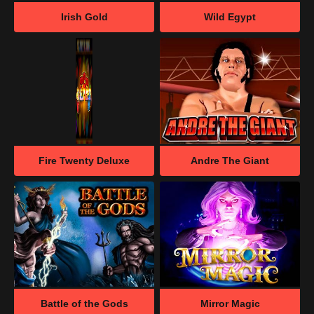
Irish Gold
Wild Egypt
Cold Cash
Andre The Giant
Battle of the Gods
Mirror Magic