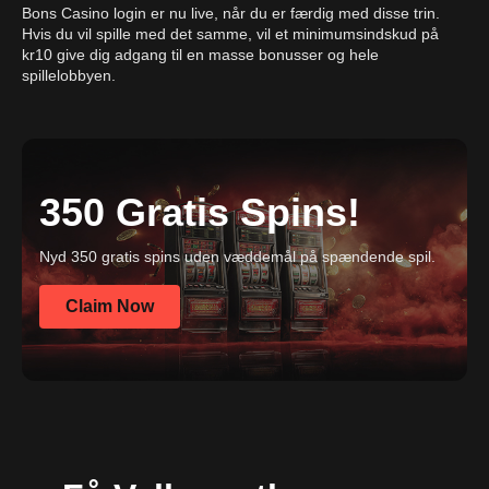
Bons Casino login er nu live, når du er færdig med disse trin.
Hvis du vil spille med det samme, vil et minimumsindskud på
kr10 give dig adgang til en masse bonusser og hele
spillelobbyen.
350 Gratis Spins!
Nyd 350 gratis spins uden væddemål på spændende spil.
Claim Now