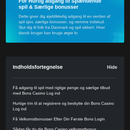
For Hurtig adgang til Spændende
spil & Særlige bonusser
Dette giver dig øjeblikkelig adgang til en verden af
spil sjov, særlige bonusser, og nemme indskud.
Slut dig til folk fra Danmark og spil sikkert. Hver
dansk bruger kan bruge ægte kr.
Indholdsfortegnelse
Hide
Få adgang til spil med rigtige penge og særlige tilbud
med Bons Casino Log ind
Hurtige trin til at registrere og beskytte din Bons Casino
Log ind
Få Velkomstbonusser Efter Din Første Bons Login
Sådan får du din Bons Casino velkomstbonus