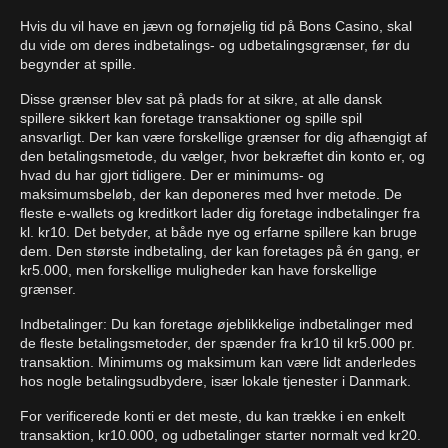
Hvis du vil have en jævn og fornøjelig tid på Bons Casino, skal
du vide om deres indbetalings- og udbetalingsgrænser, før du
begynder at spille.
Disse grænser blev sat på plads for at sikre, at alle dansk
spillere sikkert kan foretage transaktioner og spille spil
ansvarligt. Der kan være forskellige grænser for dig afhængigt af
den betalingsmetode, du vælger, hvor bekræftet din konto er, og
hvad du har gjort tidligere. Der er minimums- og
maksimumsbeløb, der kan deponeres med hver metode. De
fleste e-wallets og kreditkort lader dig foretage indbetalinger fra
kl. kr10. Det betyder, at både nye og erfarne spillere kan bruge
dem. Den største indbetaling, der kan foretages på én gang, er
kr5.000, men forskellige muligheder kan have forskellige
grænser.
Indbetalinger: Du kan foretage øjeblikkelige indbetalinger med
de fleste betalingsmetoder, der spænder fra kr10 til kr5.000 pr.
transaktion. Minimums og maksimum kan være lidt anderledes
hos nogle betalingsudbydere, især lokale tjenester i Danmark.
For verificerede konti er det meste, du kan trække i en enkelt
transaktion, kr10.000, og udbetalinger starter normalt ved kr20.