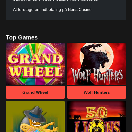
At foretage en indbetaling på Bons Casino
At få dine gevinster ud af din Bons-konto
Trin til tilbagetrækning
Top Games
Læring Om Bons Casino's Indbetalings- Og
Udbetalingsgrænser
Sådan logger du ind og spiller på din telefon
Avancerede sikkerhedsforanstaltninger for at holde din
Bons-konto sikker
Sådan Logger Du På Din Bons Casino Konto
Grand Wheel
Wolf Hunters