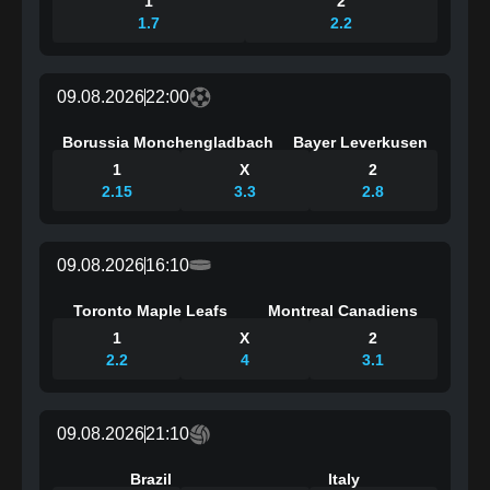
1
2
1.7
2.2
09.08.2026
22:00
Borussia Monchengladbach
Bayer Leverkusen
1
X
2
2.15
3.3
2.8
09.08.2026
16:10
Toronto Maple Leafs
Montreal Canadiens
1
X
2
2.2
4
3.1
09.08.2026
21:10
Brazil
Italy